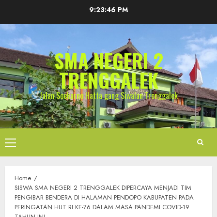
Skip
9:23:47 PM
to
content
SMA NEGERI 2
TRENGGALEK
Jalan Soekarno Hatta gang Siwalan Trenggalek
Primary
Menu
Home
SISWA SMA NEGERI 2 TRENGGALEK DIPERCAYA MENJADI TIM
PENGIBAR BENDERA DI HALAMAN PENDOPO KABUPATEN PADA
PERINGATAN HUT RI KE-76 DALAM MASA PANDEMI COVID-19
TAHUN INI