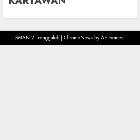
KARYAWAN
SMAN 2 Trenggalek
|
ChromeNews
by AF themes.