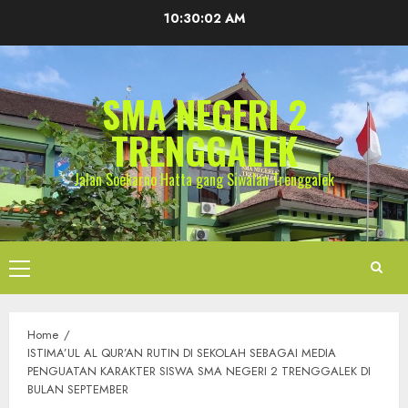
Skip
10:30:03 AM
to
content
SMA NEGERI 2
TRENGGALEK
Jalan Soekarno Hatta gang Siwalan Trenggalek
Primary
Menu
Home
ISTIMA’UL AL QUR’AN RUTIN DI SEKOLAH SEBAGAI MEDIA
PENGUATAN KARAKTER SISWA SMA NEGERI 2 TRENGGALEK DI
BULAN SEPTEMBER