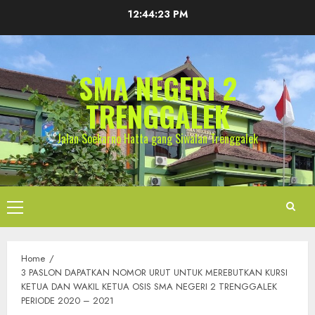
Skip
12:44:24 PM
to
content
SMA NEGERI 2
TRENGGALEK
Jalan Soekarno Hatta gang Siwalan Trenggalek
Primary
Menu
Home
3 PASLON DAPATKAN NOMOR URUT UNTUK MEREBUTKAN KURSI
KETUA DAN WAKIL KETUA OSIS SMA NEGERI 2 TRENGGALEK
PERIODE 2020 – 2021