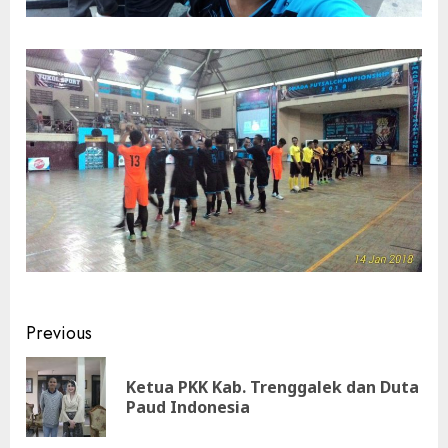
Continue
Previous
Reading
Ketua PKK Kab. Trenggalek dan Duta
Pre
Paud Indonesia
pos