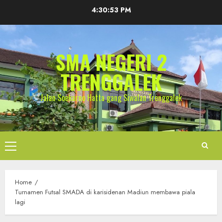
Skip
4:30:54 PM
to
content
SMA NEGERI 2
TRENGGALEK
Jalan Soekarno Hatta gang Siwalan Trenggalek
Primary
Menu
Home
Turnamen Futsal SMADA di karisidenan Madiun membawa piala
lagi