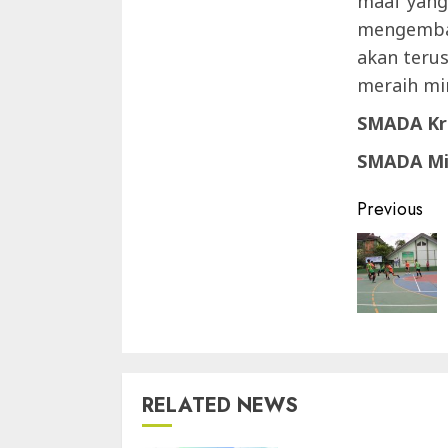
maaf yang
mengemban
akan teru
meraih mi
SMADA Kre
SMADA Mil
Contin
Previous
Readin
RELATED NEWS