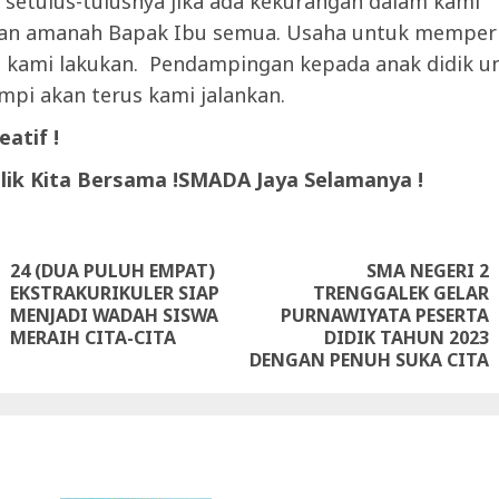
 setulus-tulusnya jika ada kekurangan dalam kami
 amanah Bapak Ibu semua. Usaha untuk memperba
s kami lakukan. Pendampingan kepada anak didik u
mpi akan terus kami jalankan.
atif !
ik Kita Bersama !SMADA Jaya Selamanya !
ue
g
24 (DUA PULUH EMPAT)
SMA NEGERI 2
EKSTRAKURIKULER SIAP
TRENGGALEK GELAR
Previous
Next
MENJADI WADAH SISWA
PURNAWIYATA PESERTA
post:
post:
MERAIH CITA-CITA
DIDIK TAHUN 2023
DENGAN PENUH SUKA CITA