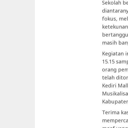
Sekolah b
diantaran
fokus, mel
ketekunan 
bertanggu
masih bany
Kegiatan i
15.15 samp
orang pem
telah dito
Kediri Mal
Musikalisa
Kabupaten
Terima ka
mempercay