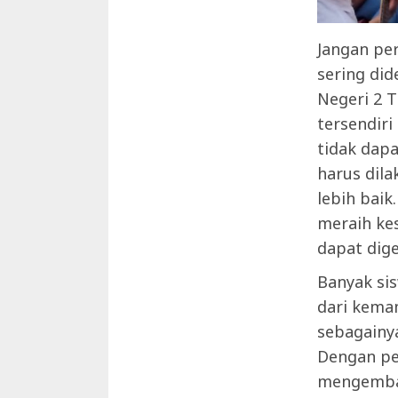
Jangan per
sering di
Negeri 2 T
tersendir
tidak dap
harus dil
lebih baik
meraih ke
dapat dig
Banyak si
dari kema
sebagainya
Dengan pe
mengemban