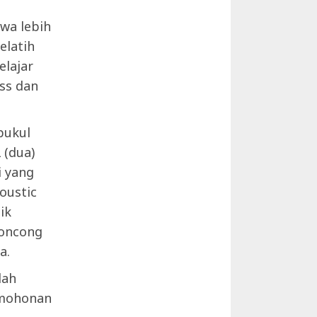
wa lebih
elatih
elajar
ss dan
pukul
 (dua)
i yang
coustic
ik
roncong
a.
lah
rmohonan