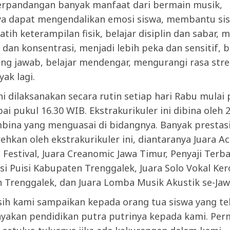
erpandangan banyak manfaat dari bermain musik,
ya dapat mengendalikan emosi siswa, membantu sis
atih keterampilan fisik, belajar disiplin dan sabar, m
dan konsentrasi, menjadi lebih peka dan sensitif, b
ng jawab, belajar mendengar, mengurangi rasa stre
ak lagi.
ni dilaksanakan secara rutin setiap hari Rabu mulai 
ai pukul 16.30 WIB. Ekstrakurikuler ini dibina oleh 2
bina yang menguasai di bidangnya. Banyak prestas
rehkan oleh ekstrakurikuler ini, diantaranya Juara A
l Festival, Juara Creanomic Jawa Timur, Penyaji Terba
si Puisi Kabupaten Trenggalek, Juara Solo Vokal Ke
 Trenggalek, dan Juara Lomba Musik Akustik se-Jaw
sih kami sampaikan kepada orang tua siswa yang te
akan pendidikan putra putrinya kepada kami. Pe