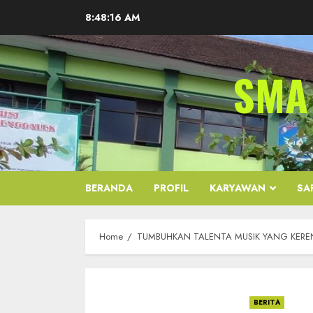
Skip
8:48:16 AM
to
content
SMA
BERANDA
PROFIL
KARYAWAN
SA
Home
TUMBUHKAN TALENTA MUSIK YANG KEREN
BERITA