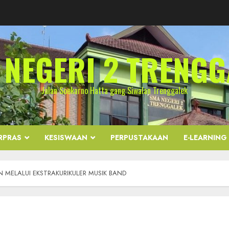
 NEGERI 2 TRENGG
Jalan Soekarno Hatta gang Siwalan Trenggalek
RPRAS
KESISWAAN
PERPUSTAKAAN
E-LEARNING
 MELALUI EKSTRAKURIKULER MUSIK BAND