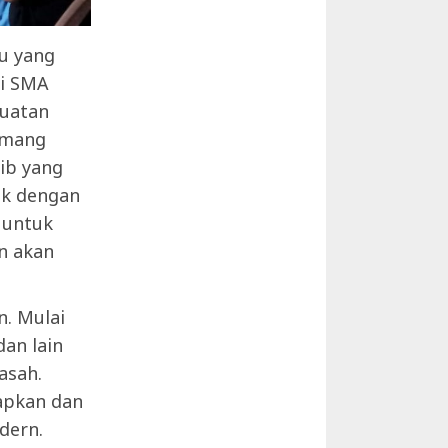
tu yang
di SMA
kuatan
emang
ib yang
ik dengan
 untuk
n akan
. Mulai
an lain
asah.
apkan dan
dern.