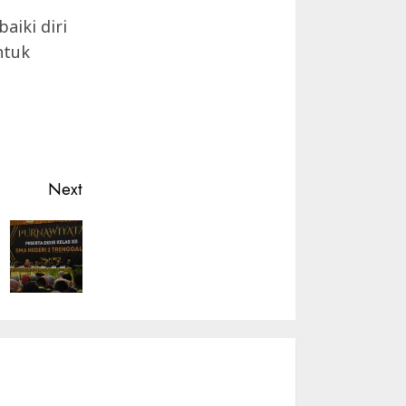
iki diri
ntuk
Next