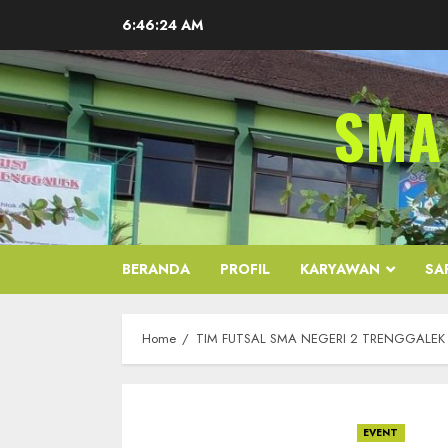
Skip
6:46:25 AM
to
content
SMA
BERANDA
PROFIL
KARYAWAN
SA
Home
TIM FUTSAL SMA NEGERI 2 TRENGGALE
EVENT