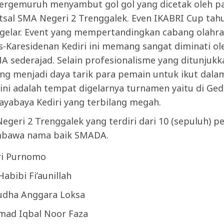
bergemuruh menyambut gol gol yang dicetak oleh p
tsal SMA Negeri 2 Trenggalek. Even IKABRI Cup tah
igelar. Event yang mempertandingkan cabang olahra
s-Karesidenan Kediri ini memang sangat diminati ol
A sederajad. Selain profesionalisme yang ditunjukk
ang menjadi daya tarik para pemain untuk ikut dala
ini adalah tempat digelarnya turnamen yaitu di Ge
ayabaya Kediri yang terbilang megah.
geri 2 Trenggalek yang terdiri dari 10 (sepuluh) p
mbawa nama baik SMADA.
ri Purnomo
abibi Fi’aunillah
udha Anggara Loksa
ad Iqbal Noor Faza