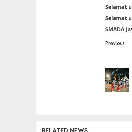
Selamat u
Selamat u
SMADA Jay
Contin
Previous
Readin
RELATED NEWS