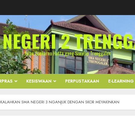
 NEGERI 2 TRENGG
Jalan Soekarno Hatta gang Siwalan Trenggalek
RPRAS
KESISWAAN
PERPUSTAKAAN
E-LEARNING
K KALAHKAN SMA NEGERI 3 NGANJUK DENGAN SKOR MEYAKINKAN