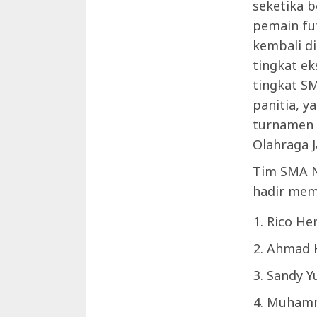
seketika 
pemain fu
kembali d
tingkat ek
tingkat SM
panitia, y
turnamen 
Olahraga J
Tim SMA Ne
hadir me
Rico He
Ahmad H
Sandy Y
Muhamm