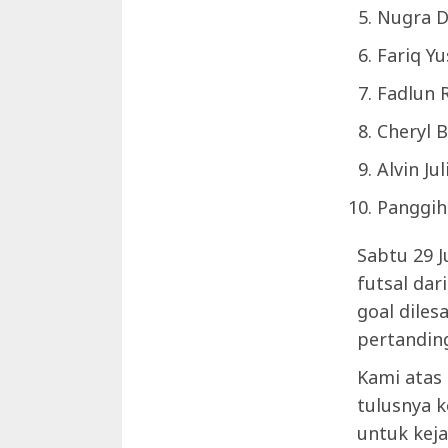
Nugra D
Fariq Yu
Fadlun 
Cheryl B
Alvin Ju
Panggih
Sabtu 29 
futsal da
goal dile
pertandin
Kami atas
tulusnya k
untuk keja