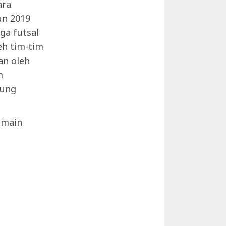
ara
un 2019
ga futsal
eh tim-tim
an oleh
m
dung
emain