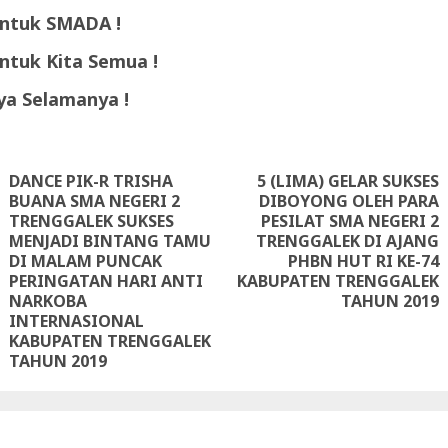
ntuk SMADA !
ntuk Kita Semua !
a Selamanya !
ue
g
DANCE PIK-R TRISHA
5 (LIMA) GELAR SUKSES
BUANA SMA NEGERI 2
DIBOYONG OLEH PARA
TRENGGALEK SUKSES
PESILAT SMA NEGERI 2
Next
MENJADI BINTANG TAMU
TRENGGALEK DI AJANG
post:
DI MALAM PUNCAK
PHBN HUT RI KE-74
Previous
PERINGATAN HARI ANTI
KABUPATEN TRENGGALEK
post:
NARKOBA
TAHUN 2019
INTERNASIONAL
KABUPATEN TRENGGALEK
TAHUN 2019