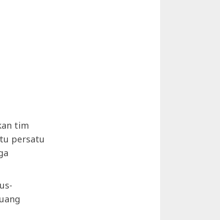
kan tim
tu persatu
ga
us-
juang