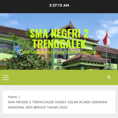
Skip
3:27:15 AM
to
content
SMA NEGERI 2
TRENGGALEK
Jalan Soekarno Hatta gang Siwalan Trenggalek
Primary
Menu
Home
SMA NEGERI 2 TRENGGALEK SUKSES GELAR ACARA GERAKAN
NASIONAL AKSI BERGIZI TAHUN 2022