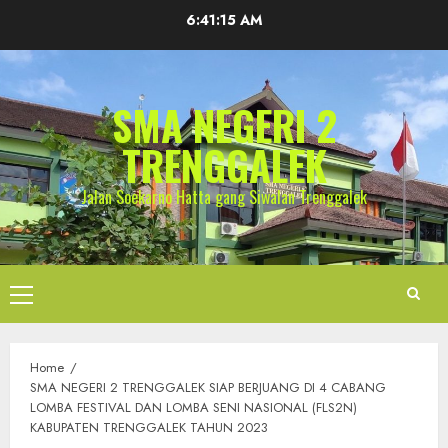
Skip
6:41:15 AM
to
content
SMA NEGERI 2
TRENGGALEK
Jalan Soekarno Hatta gang Siwalan Trenggalek
Primary
Menu
Home
SMA NEGERI 2 TRENGGALEK SIAP BERJUANG DI 4 CABANG
LOMBA FESTIVAL DAN LOMBA SENI NASIONAL (FLS2N)
KABUPATEN TRENGGALEK TAHUN 2023