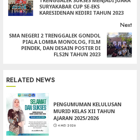
TRENGGALEK SUKSES MENJADI JUARA
Pre
SURYAKABAR CUP SE-EKS
pos
KARESIDENAN KEDIRI TAHUN 2023
Next
SMA NEGERI 2 TRENGGALEK GONDOL
PIALA LOMBA MONOLOG, FILM
Next
PENDEK, DAN DESAIN POSTER DI
post:
FLS2N TAHUN 2023
RELATED NEWS
PENGUMUMAN KELULUSAN
MURID KELAS XII TAHUN
AJARAN 2025/2026
4 MEI 2026