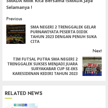
SMADA Milik Kita Bersama !SMADA Jaya
Selamanya !
Continue
Previous
Reading
SMA NEGERI 2 TRENGGALEK GELAR
PURNAWIYATA PESERTA DIDIK
Pre
TAHUN 2023 DENGAN PENUH SUKA
pos
CITA
Next
TIM FUTSAL PUTRA SMA NEGERI 2
TRENGGALEK SUKSES MENJADI JUARA
Next
SURYAKABAR CUP SE-EKS
post:
KARESIDENAN KEDIRI TAHUN 2023
RELATED NEWS