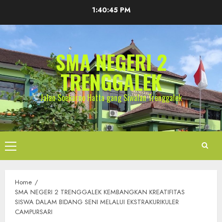
Skip
1:40:46 PM
to
content
SMA NEGERI 2
TRENGGALEK
Jalan Soekarno Hatta gang Siwalan Trenggalek
Primary
Menu
Home
SMA NEGERI 2 TRENGGALEK KEMBANGKAN KREATIFITAS
SISWA DALAM BIDANG SENI MELALUI EKSTRAKURIKULER
CAMPURSARI