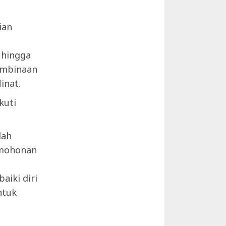
ian
 hingga
Pembinaan
inat.
kuti
lah
rmohonan
iki diri
ntuk