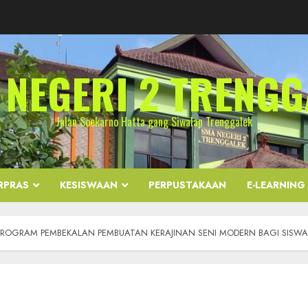
 NEGERI 2 TRENGG
Jalan Soekarno Hatta gang Siwalan Trenggalek
RPRAS
KESISWAAN
PERPUSTAKAAN
E-LEARNING
PROGRAM PEMBEKALAN PEMBUATAN KERAJINAN SENI MODERN BAGI SISWA