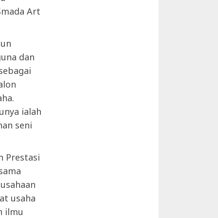
Smada Art
pun
 guna dan
 sebagai
alon
aha.
unya ialah
an seni
n Prestasi
rsama
ausahaan
at usaha
n ilmu