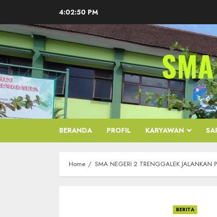
Skip
4:02:51 PM
to
content
SMA
BERANDA
PROFIL
KARYAWAN
SA
Home
SMA NEGERI 2 TRENGGALEK JALANKAN 
BERITA