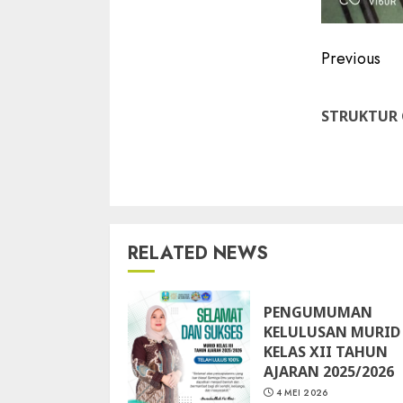
Contin
Previous
Readin
STRUKTUR
RELATED NEWS
PENGUMUMAN
KELULUSAN MURID
KELAS XII TAHUN
AJARAN 2025/2026
4 MEI 2026