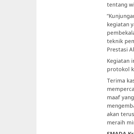
tentang w
“Kunjunga
kegiatan 
pembekala
teknik pem
Prestasi A
Kegiatan i
protokol k
Terima ka
mempercay
maaf yang
mengemban
akan teru
meraih mi
SMADA Kre