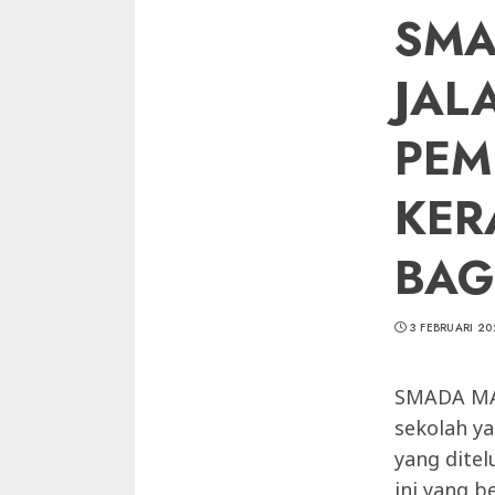
SMA
JAL
PEM
KER
BAG
3 FEBRUARI 20
SMADA MAN
sekolah ya
yang ditel
ini yang b