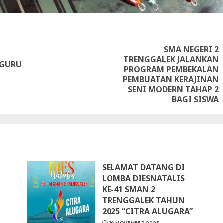
ue
g
SMA NEGERI 2
TRENGGALEK JALANKAN
Previous
 GURU
PROGRAM PEMBEKALAN
Next
post:
PEMBUATAN KERAJINAN
post:
SENI MODERN TAHAP 2
BAGI SISWA
SELAMAT DATANG DI
LOMBA DIESNATALIS
KE-41 SMAN 2
TRENGGALEK TAHUN
2025 “CITRA ALUGARA”
10 NOVEMBER 2025