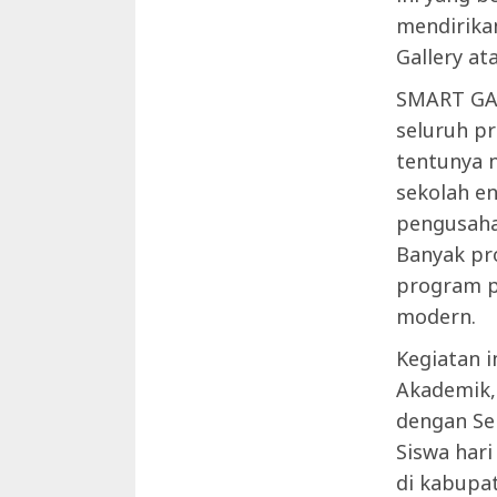
mendirika
Gallery a
SMART GAL
seluruh pr
tentunya n
sekolah e
pengusaha
Banyak pro
program p
modern.
Kegiatan i
Akademik,
dengan Se
Siswa har
di kabupa