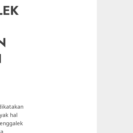
LEK
N
N
dikatakan
yak hal
renggalek
ya