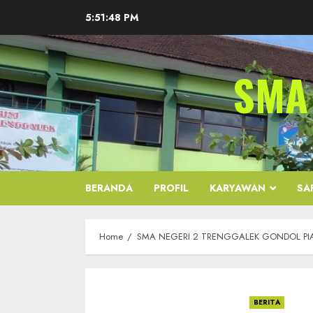
Skip
5:51:49 PM
to
content
SMA
BERANDA
PROFIL
KARYAWAN
SA
Home
SMA NEGERI 2 TRENGGALEK GONDOL PIA
BERITA