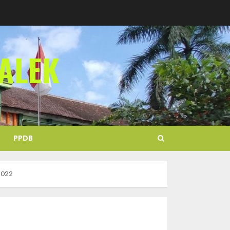
ALEK
PPDB
2022