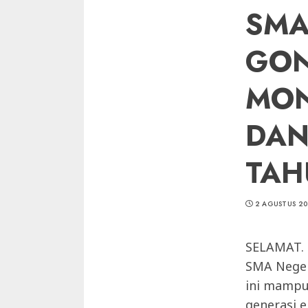
SMA
GON
MON
DAN
TAH
2 AGUSTUS 2
SELAMAT. 
SMA Negeri
ini mampu
generasi 