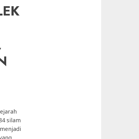
LEK
,
N
ejarah
84 silam
 menjadi
 yang