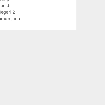
an di
egeri 2
namun juga
btu 30 Juli
aran
pkan diri
an FLS2N
 siswa