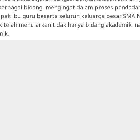
 berbagai bidang, mengingat dalam proses pendadar
apak ibu guru beserta seluruh keluarga besar SMA N
k telah menularkan tidak hanya bidang akademik, 
ik.
stasi yang ditorehkan oleh SMADA. Yang terbaru Sa
rin sukses menggondol 3 piala sekaligus dalam gel
dan Lomba Seni Siswa Nasional (FLS2N) dan memanta
jadi duta Trenggalek yang berprestasi dalam gelar
ovinsi Jawa Timur juga nasional. Berikut nama-nama
h menorehkan tinta emas untuk SMADA.
 Lomba Monolog
ajwa Ramadhani kelas XI MIPA 3
 Lomba Film Pendek