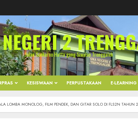
 NEGERI 2 TRENGG
Jalan Soekarno Hatta gang Siwalan Trenggalek
RPRAS
KESISWAAN
PERPUSTAKAAN
E-LEARNING
LA LOMBA MONOLOG, FILM PENDEK, DAN GITAR SOLO DI FLS2N TAHUN 