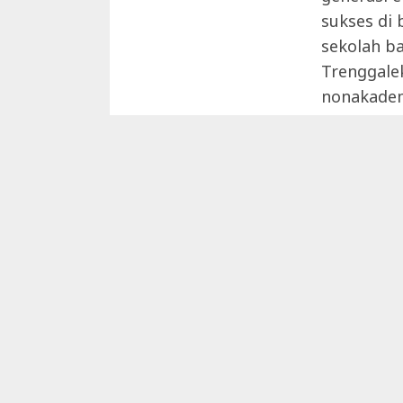
sukses di
sekolah b
Trenggale
nonakadem
Banyak pre
2022 kema
Festival 
untuk men
tingkat pr
yang tela
Juara 2
Sabrina N
Juara 2