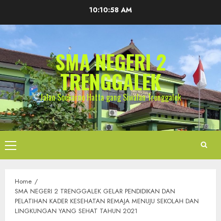
Skip
10:10:58 AM
to
content
SMA NEGERI 2
TRENGGALEK
Jalan Soekarno Hatta gang Siwalan Trenggalek
Primary
Menu
Home
SMA NEGERI 2 TRENGGALEK GELAR PENDIDIKAN DAN
PELATIHAN KADER KESEHATAN REMAJA MENUJU SEKOLAH DAN
LINGKUNGAN YANG SEHAT TAHUN 2021