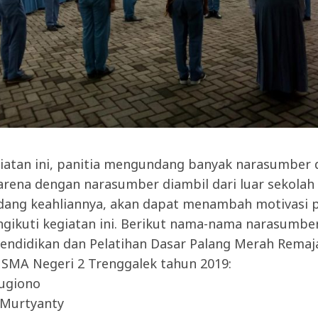
iatan ini, panitia mengundang banyak narasumber d
arena dengan narasumber diambil dari luar sekolah
dang keahliannya, akan dapat menambah motivasi 
gikuti kegiatan ini. Berikut nama-nama narasumbe
Pendidikan dan Pelatihan Dasar Palang Merah Remaj
 SMA Negeri 2 Trenggalek tahun 2019:
Sugiono
n Murtyanty