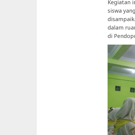
Kegiatan i
siswa yang
disampaika
dalam rua
di Pendopo