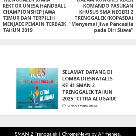
REKTOR UNESA HANDBALL
KOMANDO PASUKAN
Previous
Next
CHAMPIONSHIP JAWA
KHUSUS SMA NEGERI 2
post:
post:
TIMUR DAN TERPILIH
TRENGGALEK (KOPASDA)
MENJADI PEMAIN TERBAIK
“Menyemai Jiwa Pancasila
TAHUN 2019
pada Diri Siswa”
SELAMAT DATANG DI
LOMBA DIESNATALIS
KE-41 SMAN 2
TRENGGALEK TAHUN
2025 “CITRA ALUGARA”
10 NOVEMBER 2025
SMAN 2 Trenggalek
|
ChromeNews
by AF themes.