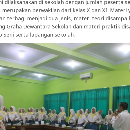
ni dilaksanakan di sekolah dengan jumlah peserta s
 merupakan perwakilan dari kelas X dan XI. Materi 
n terbagi menjadi dua jenis, materi teori disampai
ng Graha Dewantara Sekolah dan materi praktik di
 Seni serta lapangan sekolah.