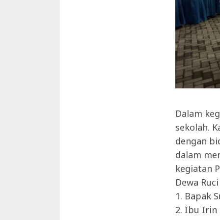
Dalam keg
sekolah. K
dengan bi
dalam men
kegiatan 
Dewa Ruci
1. Bapak 
2. Ibu Iri