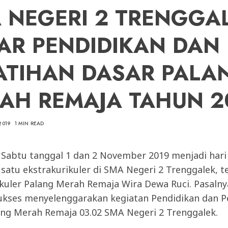
 NEGERI 2 TRENGGA
AR PENDIDIKAN DAN
ATIHAN DASAR PALA
AH REMAJA TAHUN 2
2019
1 MIN READ
 Sabtu tanggal 1 dan 2 November 2019 menjadi hari
 satu ekstrakurikuler di SMA Negeri 2 Trenggalek, 
ikuler Palang Merah Remaja Wira Dewa Ruci. Pasaln
sukses menyelenggarakan kegiatan Pendidikan dan P
ang Merah Remaja 03.02 SMA Negeri 2 Trenggalek.