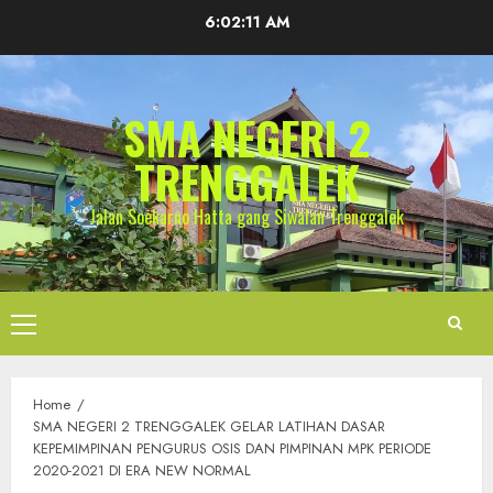
Skip
6:02:12 AM
to
content
SMA NEGERI 2
TRENGGALEK
Jalan Soekarno Hatta gang Siwalan Trenggalek
Primary
Menu
Home
SMA NEGERI 2 TRENGGALEK GELAR LATIHAN DASAR
KEPEMIMPINAN PENGURUS OSIS DAN PIMPINAN MPK PERIODE
2020-2021 DI ERA NEW NORMAL