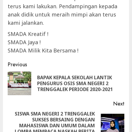
terus kami lakukan. Pendampingan kepada
anak didik untuk meraih mimpi akan terus
kami jalankan.
SMADA Kreatif !
SMADA Jaya !
SMADA Milik Kita Bersama !
Continue
Previous
Reading
BAPAK KEPALA SEKOLAH LANTIK
Pre
PENGURUS OSIS SMA NEGERI 2
pos
TRENGGALEK PERIODE 2020-2021
Next
SISWA SMA NEGERI 2 TRENGGALEK
SUKSES BERSAING DENGAN
Next
MAHASISWA DAN UMUM DALAM
post:
LOMBA MEMBACA NASKAH BERITA