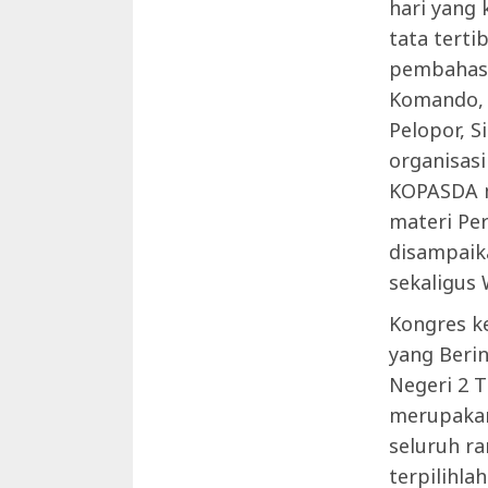
hari yang
tata terti
pembahasa
Komando, 
Pelopor, 
organisas
KOPASDA m
materi Pe
disampaik
sekaligus 
Kongres k
yang Beri
Negeri 2 T
merupakan
seluruh ra
terpilihla