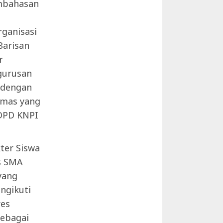
embahasan
ganisasi
Barisan
r
ngurusan
 dengan
Emas yang
DPD KNPI
ter Siswa
s SMA
yang
ngikuti
res
sebagai