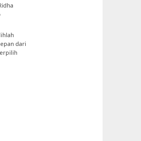
Ridha
o
ihlah
epan dari
erpilih