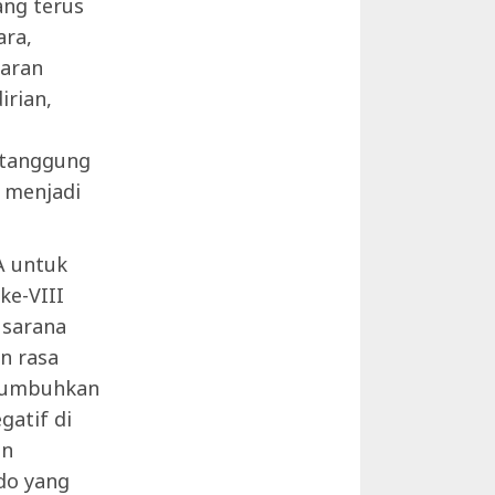
ang terus
ara,
aran
rian,
 tanggung
i menjadi
A untuk
ke-VIII
 sarana
n rasa
enumbuhkan
gatif di
an
do yang