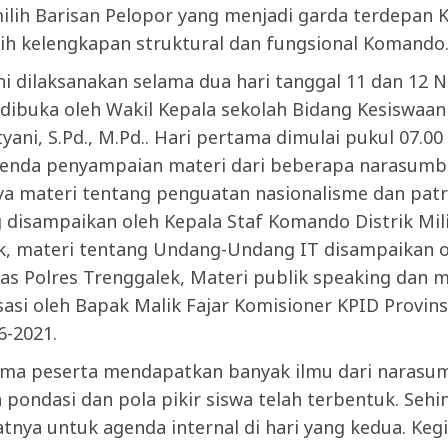
ilih Barisan Pelopor yang menjadi garda terdepan
ih kelengkapan struktural dan fungsional Komando
ni dilaksanakan selama dua hari tanggal 11 dan 12
dibuka oleh Wakil Kepala sekolah Bidang Kesiswaan 
styani, S.Pd., M.Pd.. Hari pertama dimulai pukul 07.0
enda penyampaian materi dari beberapa narasumbe
ya materi tentang penguatan nasionalisme dan patr
 disampaikan oleh Kepala Staf Komando Distrik Mil
k, materi tentang Undang-Undang IT disampaikan o
s Polres Trenggalek, Materi publik speaking dan m
asi oleh Bapak Malik Fajar Komisioner KPID Provins
6-2021.
ama peserta mendapatkan banyak ilmu dari narasum
pondasi dan pola pikir siswa telah terbentuk. Sehi
atnya untuk agenda internal di hari yang kedua. Kegi