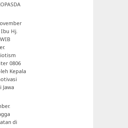
 KOPASDA
.
 November
Ibu Hj.
0 WIB
r.
iotism
iter 0806
leh Kepala
otivasi
i Jawa
ber.
ngga
atan di