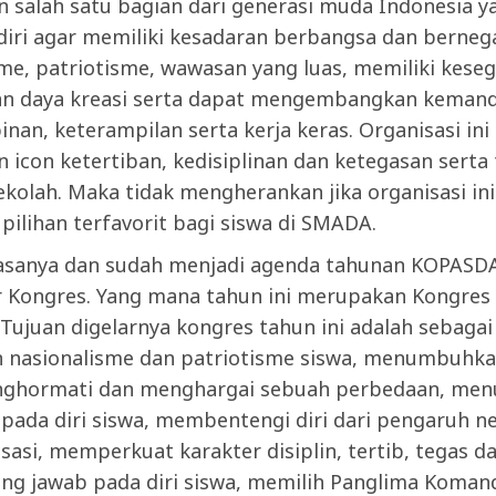
 salah satu bagian dari generasi muda Indonesia y
iri agar memiliki kesadaran berbangsa dan berneg
me, patriotisme, wawasan yang luas, memiliki
keseg
an daya kreasi serta dapat mengembangkan kemandi
an, keterampilan serta kerja keras. Organisasi ini
 icon ketertiban, kedisiplinan dan ketegasan serta
ekolah. Maka tidak mengherankan jika organisasi in
 pilihan terfavorit bagi siswa di SMADA.
iasanya dan sudah menjadi agenda tahunan KOPASD
 Kongres. Yang mana tahun ini merupakan Kongres 
ujuan digelarnya kongres tahun ini adalah sebagai
 nasionalisme dan patriotisme siswa, menumbuhka
nghormati dan menghargai sebuah perbedaan, m
 pada diri siswa, membentengi diri dari pengaruh ne
isasi, memperkuat karakter disiplin, tertib, tegas d
ng jawab pada diri siswa, memilih Panglima Koman