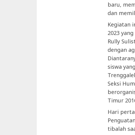
baru, mem
dan memil
Kegiatan i
2023 yang 
Rully Suli
dengan ag
Diantaran
siswa yang
Trenggale
Seksi Huma
berorganis
Timur 201
Hari pert
Penguatan 
tibalah sa