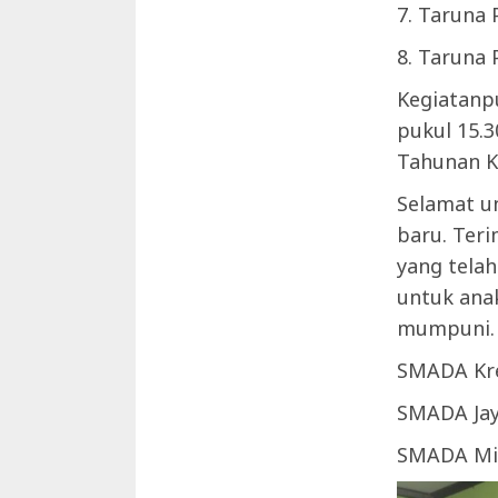
7. Taruna
8. Taruna
Kegiatanp
pukul 15.
Tahunan K
Selamat u
baru. Ter
yang tela
untuk ana
mumpuni.
SMADA Kre
SMADA Jay
SMADA Mil