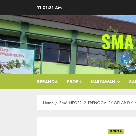
Skip
11:01:33 AM
to
content
SMA
BERANDA
PROFIL
KARYAWAN
SA
Home
SMA NEGERI 2 TRENGGALEK GELAR DIKLA
BERITA