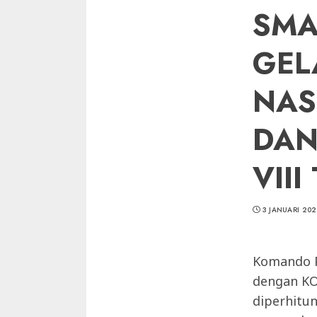
SMA
GEL
NAS
DAN
VII
3 JANUARI 202
Komando P
dengan KO
diperhitu