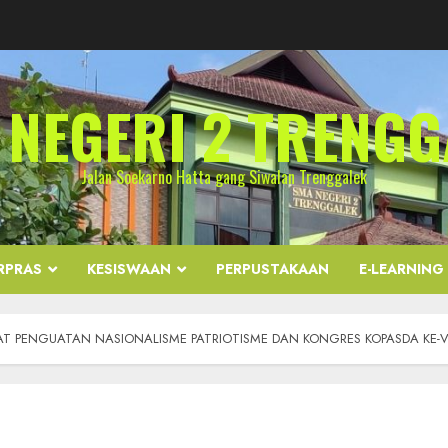
 NEGERI 2 TRENGG
Jalan Soekarno Hatta gang Siwalan Trenggalek
RPRAS
KESISWAAN
PERPUSTAKAAN
E-LEARNING
T PENGUATAN NASIONALISME PATRIOTISME DAN KONGRES KOPASDA KE-VI