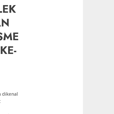
LEK
AN
SME
KE-
 dikenal
t