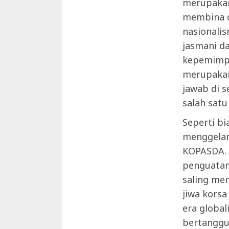
merupakan
membina d
nasionalis
jasmani d
kepemimpin
merupakan
jawab di s
salah satu
Seperti b
menggelar
KOPASDA. T
penguatan
saling me
jiwa korsa
era global
bertanggu