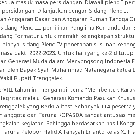
 kedua masuk masa persidangan. Diawali pleno I p
b persidangan. Dilanjutkan dengan Sidang Pleno II
n Anggaran Dasar dan Anggaran Rumah Tangga Or
sidang Pleno III pemilihan Panglima Komando dan 
Sidang Formatur untuk memilih kelengkapan struktu
i lainnya, sidang Pleno IV penetapan susunan kepe
asa bakti 2022-2023. Untuk hari yang ke-2 ditutup
ran Generasi Muda dalam Menyongsong Indonesia 
an oleh Bapak Syah Muhammad Natanegara ketua 
Wakil Bupati Trenggalek.
e-VIII tahun ini mengambil tema “Membentuk Karak
ntegritas melalui Generasi Komando Pasukan Khusu
renggalek yang Berkualitas”. Sebanyak 114 peserta 
 anggota dan Taruna KOPASDA sangat antusias me
ngkaian kegiatan. Sehingga berdasarkan hasil Kong
h Taruna Pelopor Hafid Alfansyah Erianto kelas XI F 