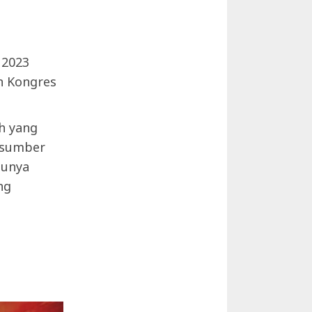
 2023
n Kongres
h yang
rasumber
munya
ng