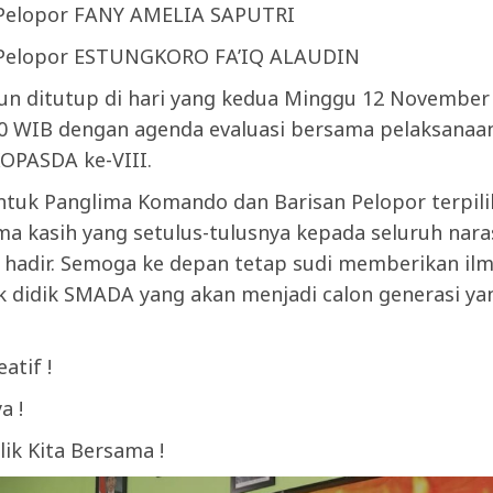
 Pelopor FANY AMELIA SAPUTRI
 Pelopor ESTUNGKORO FA’IQ ALAUDIN
un ditutup di hari yang kedua Minggu 12 November
30 WIB dengan agenda evaluasi bersama pelaksanaa
OPASDA ke-VIII.
ntuk Panglima Komando dan Barisan Pelopor terpili
ima kasih yang setulus-tulusnya kepada seluruh na
h hadir. Semoga ke depan tetap sudi memberikan il
k didik SMADA yang akan menjadi calon generasi ya
atif !
a !
ik Kita Bersama !