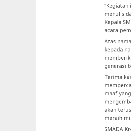
“Kegiatan 
menulis da
Kepala SM
acara pem
Atas nama
kepada na
memberika
generasi 
Terima ka
mempercay
maaf yang
mengemban
akan teru
meraih mi
SMADA Kre