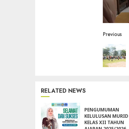
Contin
Previous
Readin
RELATED NEWS
PENGUMUMAN
KELULUSAN MURID
KELAS XII TAHUN
AJARAN 2025/2026