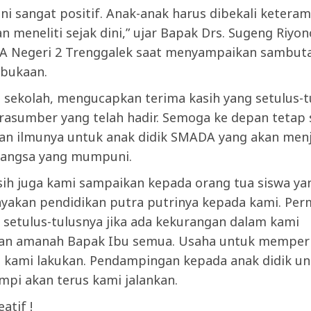
ini sangat positif. Anak-anak harus dibekali keteram
n meneliti sejak dini,” ujar Bapak Drs. Sugeng Riyon
A Negeri 2 Trenggalek saat menyampaikan sambut
bukaan.
 sekolah, mengucapkan terima kasih yang setulus-t
rasumber yang telah hadir. Semoga ke depan tetap 
n ilmunya untuk anak didik SMADA yang akan menj
bangsa yang mumpuni.
sih juga kami sampaikan kepada orang tua siswa ya
akan pendidikan putra putrinya kepada kami. Pe
 setulus-tulusnya jika ada kekurangan dalam kami
 amanah Bapak Ibu semua. Usaha untuk memperba
s kami lakukan. Pendampingan kepada anak didik u
mpi akan terus kami jalankan.
atif !