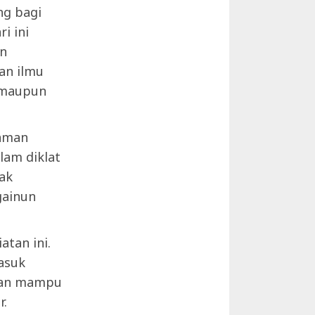
ng bagi
i ini
an
an ilmu
 maupun
laman
lam diklat
ak
gainun
atan ini.
asuk
 dan mampu
r.