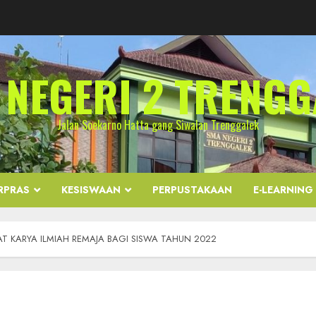
 NEGERI 2 TRENGG
Jalan Soekarno Hatta gang Siwalan Trenggalek
RPRAS
KESISWAAN
PERPUSTAKAAN
E-LEARNING
T KARYA ILMIAH REMAJA BAGI SISWA TAHUN 2022