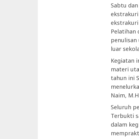
Sabtu dan
ekstrakur
ekstrakur
Pelatihan
penulisan
luar sekol
Kegiatan 
materi uta
tahun ini
menelurkan
Naim, M.H.
Seluruh pe
Terbukti 
dalam keg
memprakti