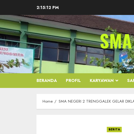
Skip
2:15:12 PM
to
content
SMA
BERANDA
PROFIL
KARYAWAN
SA
Home
SMA NEGERI 2 TRENGGALEK GELAR DIKLA
BERITA