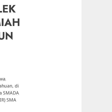
LEK
MIAH
HUN
wa.
huan, di
uda SMADA
KIR) SMA