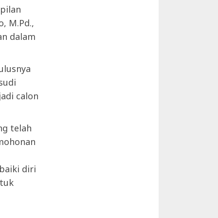
pilan
o, M.Pd.,
an dalam
ulusnya
sudi
adi calon
ng telah
rmohonan
iki diri
ntuk