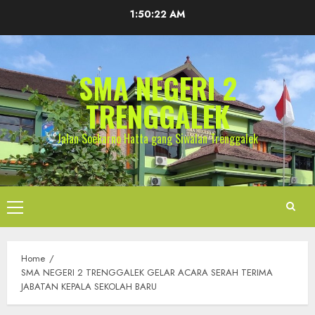
Skip
1:50:22 AM
to
content
SMA NEGERI 2
TRENGGALEK
Jalan Soekarno Hatta gang Siwalan Trenggalek
Primary
Menu
Home
SMA NEGERI 2 TRENGGALEK GELAR ACARA SERAH TERIMA
JABATAN KEPALA SEKOLAH BARU