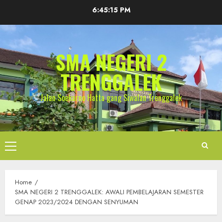
Skip
6:45:16 PM
to
content
SMA NEGERI 2
TRENGGALEK
Jalan Soekarno Hatta gang Siwalan Trenggalek
Primary
Menu
Home
SMA NEGERI 2 TRENGGALEK: AWALI PEMBELAJARAN SEMESTER
GENAP 2023/2024 DENGAN SENYUMAN