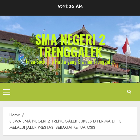
Skip
9:41:36 AM
to
content
SMA NEGERI 2
TRENGGALEK
Jalan Soekarno Hatta gang Siwalan Trenggalek
Primary
Menu
Home
SISWA SMA NEGERI 2 TRENGGALEK SUKSES DITERIMA DI IPB
MELALUI JALUR PRESTASI SEBAGAI KETUA OSIS