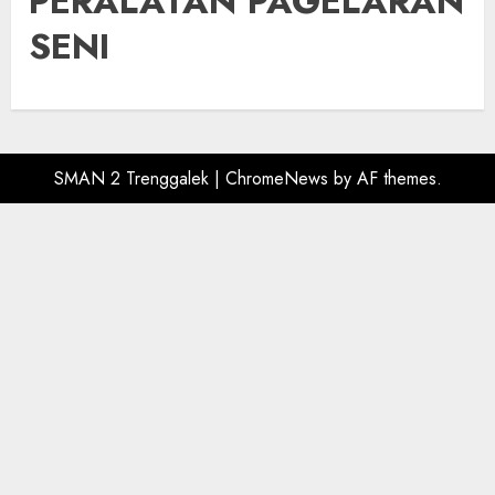
PERALATAN PAGELARAN
SENI
SMAN 2 Trenggalek
|
ChromeNews
by AF themes.