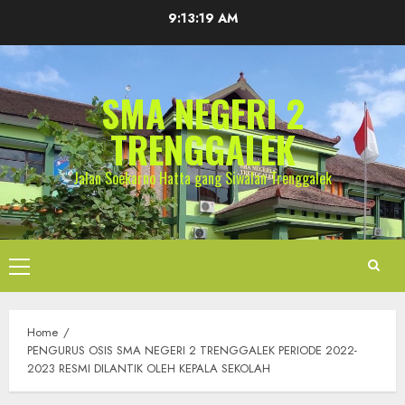
Skip
9:13:19 AM
to
content
SMA NEGERI 2
TRENGGALEK
Jalan Soekarno Hatta gang Siwalan Trenggalek
Primary
Menu
Home
PENGURUS OSIS SMA NEGERI 2 TRENGGALEK PERIODE 2022-
2023 RESMI DILANTIK OLEH KEPALA SEKOLAH