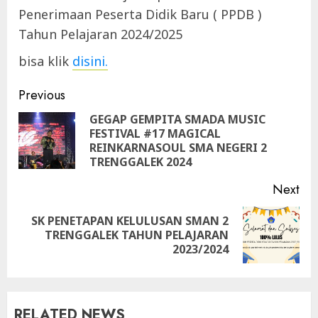
Penerimaan Peserta Didik Baru ( PPDB )
Tahun Pelajaran 2024/2025
bisa klik
disini.
Continue
Previous
Reading
GEGAP GEMPITA SMADA MUSIC
FESTIVAL #17 MAGICAL
Pre
REINKARNASOUL SMA NEGERI 2
pos
TRENGGALEK 2024
Next
SK PENETAPAN KELULUSAN SMAN 2
Next
TRENGGALEK TAHUN PELAJARAN
post:
2023/2024
RELATED NEWS