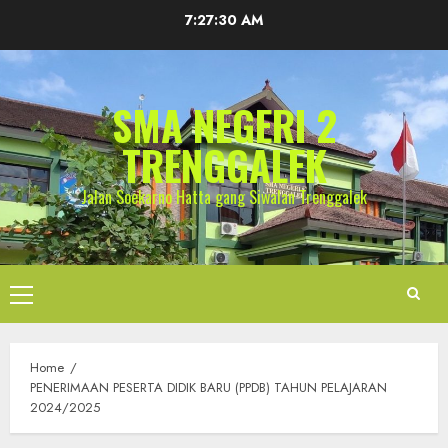
Skip
7:27:30 AM
to
content
SMA NEGERI 2
TRENGGALEK
Jalan Soekarno Hatta gang Siwalan Trenggalek
Primary
Menu
Home
PENERIMAAN PESERTA DIDIK BARU (PPDB) TAHUN PELAJARAN
2024/2025