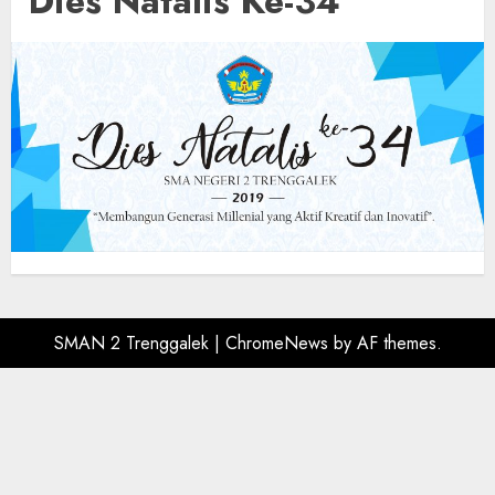
Dies Natalis Ke-34
SMAN 2 Trenggalek
|
ChromeNews
by AF themes.