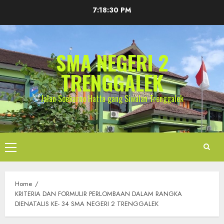
Skip
7:18:30 PM
to
content
SMA NEGERI 2
TRENGGALEK
Jalan Soekarno Hatta gang Siwalan Trenggalek
Primary
Menu
Home
KRITERIA DAN FORMULIR PERLOMBAAN DALAM RANGKA
DIENATALIS KE- 34 SMA NEGERI 2 TRENGGALEK