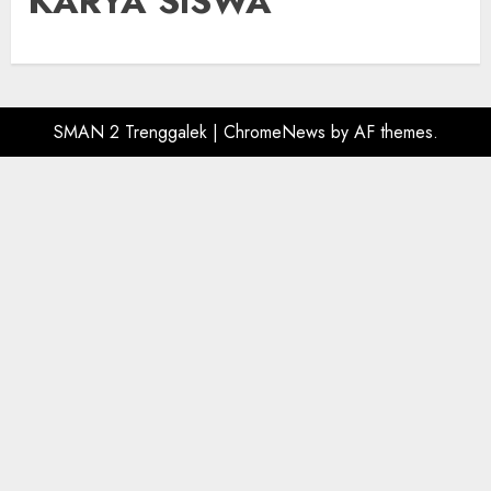
KARYA SISWA
SMAN 2 Trenggalek
|
ChromeNews
by AF themes.