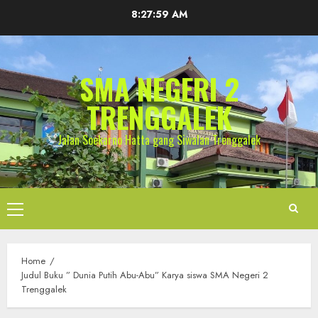
Skip
8:28:00 AM
to
content
SMA NEGERI 2
TRENGGALEK
Jalan Soekarno Hatta gang Siwalan Trenggalek
Primary
Menu
Home
Judul Buku ” Dunia Putih Abu-Abu” Karya siswa SMA Negeri 2
Trenggalek