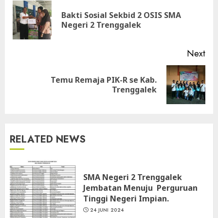
Reading
Bakti Sosial Sekbid 2 OSIS SMA
Pre
Negeri 2 Trenggalek
pos
Next
Temu Remaja PIK-R se Kab.
Next
Trenggalek
post:
RELATED NEWS
SMA Negeri 2 Trenggalek
Jembatan Menuju Perguruan
Tinggi Negeri Impian.
24 JUNI 2024