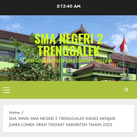
Skip
5:13:40 AM
to
content
SMA NEGERI 2
TRENGGALEK
Jalan Soekarno Hatta gang Siwalan Trenggalek
Primary
Menu
Home
DUA WAKIL SMA NEGERI 2 TRENGGALEK SUKSES MENJADI
JUARA LOMBA ORASI TINGKAT KABUPATEN TAHUN 2023