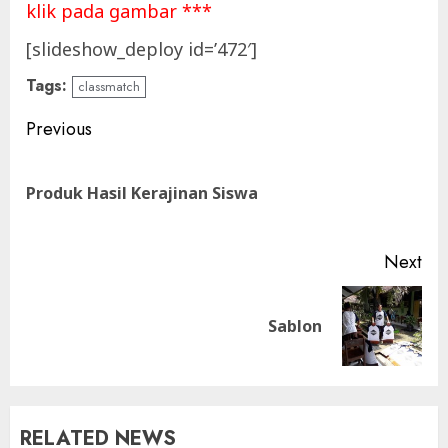
klik pada gambar ***
[slideshow_deploy id=’472′]
Tags:
classmatch
Continue
Previous
Reading
Pre
Produk Hasil Kerajinan Siswa
pos
Next
Next
Sablon
post:
RELATED NEWS