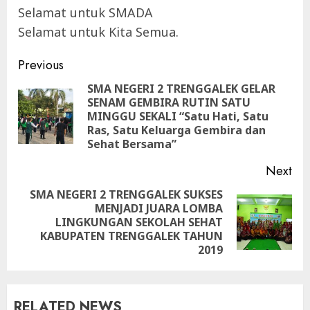
Selamat untuk SMADA
Selamat untuk Kita Semua.
Continue
Previous
Reading
SMA NEGERI 2 TRENGGALEK GELAR
SENAM GEMBIRA RUTIN SATU
Pre
MINGGU SEKALI “Satu Hati, Satu
pos
Ras, Satu Keluarga Gembira dan
Sehat Bersama”
Next
SMA NEGERI 2 TRENGGALEK SUKSES
MENJADI JUARA LOMBA
Next
LINGKUNGAN SEKOLAH SEHAT
post:
KABUPATEN TRENGGALEK TAHUN
2019
RELATED NEWS