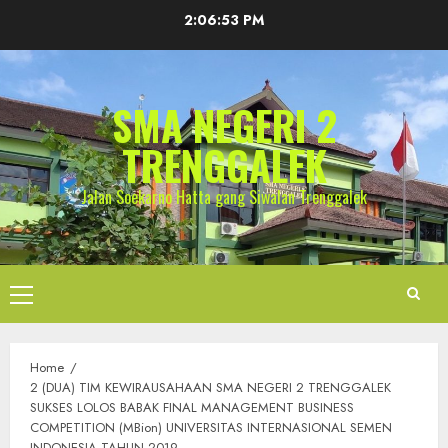
Skip
2:06:53 PM
to
content
SMA NEGERI 2
TRENGGALEK
Jalan Soekarno Hatta gang Siwalan Trenggalek
Primary
Menu
Home
2 (DUA) TIM KEWIRAUSAHAAN SMA NEGERI 2 TRENGGALEK
SUKSES LOLOS BABAK FINAL MANAGEMENT BUSINESS
COMPETITION (MBion) UNIVERSITAS INTERNASIONAL SEMEN
INDONESIA TAHUN 2019