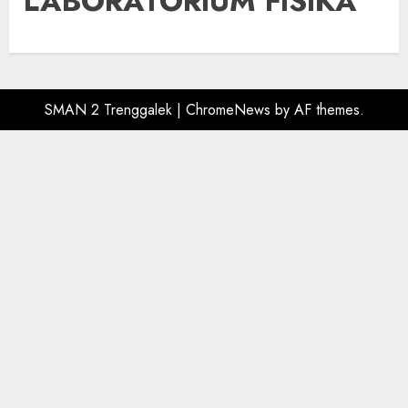
LABORATORIUM FISIKA
SMAN 2 Trenggalek
|
ChromeNews
by AF themes.